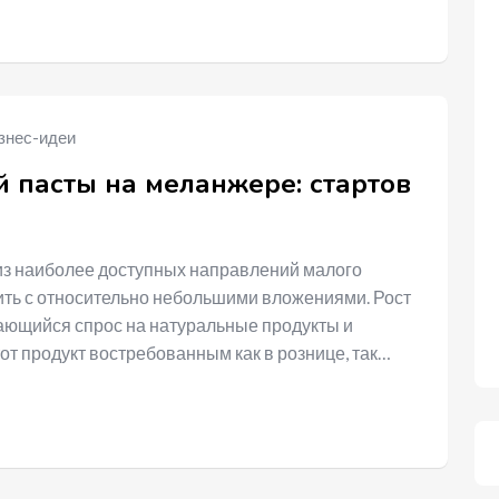
знес-идеи
 пасты на меланжере: стартов
из наиболее доступных направлений малого
ить с относительно небольшими вложениями. Рост
ающийся спрос на натуральные продукты и
от продукт востребованным как в рознице, так…