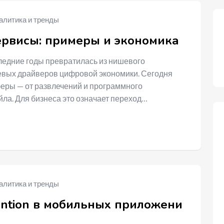
алитика и тренды
ервисы: примеры и экономика
ледние годы превратилась из нишевого
чевых драйверов цифровой экономики. Сегодня
феры — от развлечений и программного
йла. Для бизнеса это означает переход…
алитика и тренды
tention в мобильных приложени