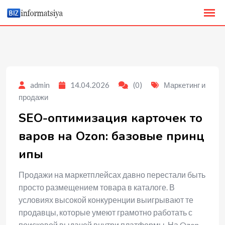
to
content
admin
14.04.2026
(0)
Маркетинг и
продажи
SEO-оптимизация карточек то
варов на Ozon: базовые принц
ипы
Продажи на маркетплейсах давно перестали быть
просто размещением товара в каталоге. В
условиях высокой конкуренции выигрывают те
продавцы, которые умеют грамотно работать с
поисковой выдачей внутри платформы. На Ozon,