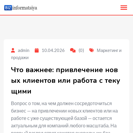
to
content
admin
10.04.2026
(0)
Маркетинг и
продажи
Что важнее: привлечение нов
ых клиентов или работа с теку
щими
Вопрос о том, на чем должен сосредоточиться
бизнес — на привлечении новых клиентов или на
работе с уже существующей базой — остается
актуальным для компаний любого масштаба. На
первый взгляд ответ кажется очевидным: без