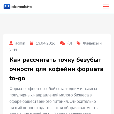
to
content
admin
13.04.2026
(0)
Финансы и
учет
Как рассчитать точку безубыт
очности для кофейни формата
to-go
Формат кофеен «с собой» стал одним из самых
популярных направлений малого бизнеса в
сфере общественного питания. Относительно
низкий порог входа, высокая оборачиваемость
продукции и стабильный спрос делают этот