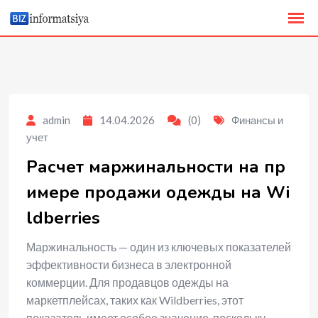
to
content
admin
14.04.2026
(0)
Финансы и
учет
Расчет маржинальности на пр
имере продажи одежды на Wi
ldberries
Маржинальность — один из ключевых показателей
эффективности бизнеса в электронной
коммерции. Для продавцов одежды на
маркетплейсах, таких как Wildberries, этот
показатель имеет особое значение, поскольку