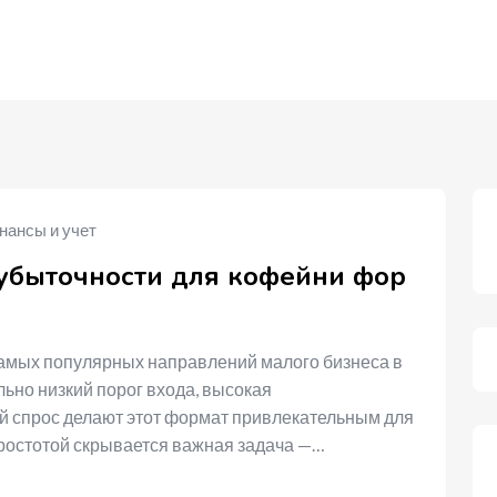
нансы и учет
зубыточности для кофейни фор
самых популярных направлений малого бизнеса в
ьно низкий порог входа, высокая
й спрос делают этот формат привлекательным для
ростотой скрывается важная задача —…