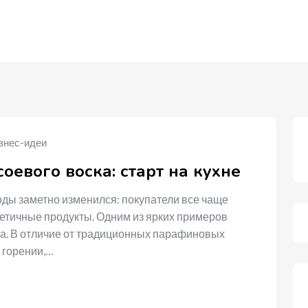
знес-идеи
оевого воска: старт на кухне
ды заметно изменился: покупатели все чаще
етичные продукты. Одним из ярких примеров
ска. В отличие от традиционных парафиновых
 горении,…