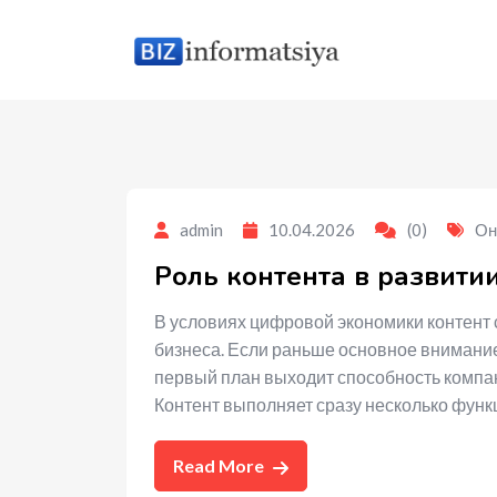
to
content
admin
10.04.2026
(0)
Он
Роль контента в развити
В условиях цифровой экономики контент 
бизнеса. Если раньше основное внимание 
первый план выходит способность компан
Контент выполняет сразу несколько функ
Read More