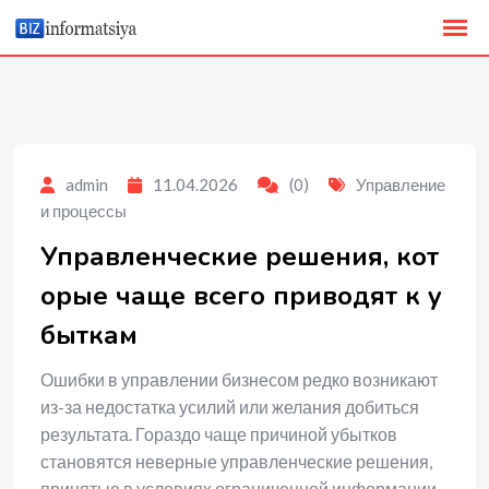
to
content
admin
11.04.2026
(0)
Управление
и процессы
Управленческие решения, кот
орые чаще всего приводят к у
быткам
Ошибки в управлении бизнесом редко возникают
из-за недостатка усилий или желания добиться
результата. Гораздо чаще причиной убытков
становятся неверные управленческие решения,
принятые в условиях ограниченной информации,