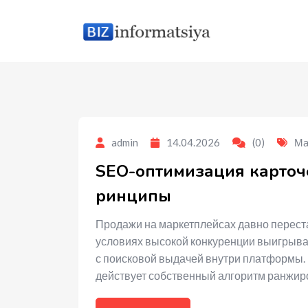
to
content
admin
14.04.2026
(0)
Ма
SEO-оптимизация карточе
ринципы
Продажи на маркетплейсах давно переста
условиях высокой конкуренции выигрыва
с поисковой выдачей внутри платформы. Н
действует собственный алгоритм ранжир