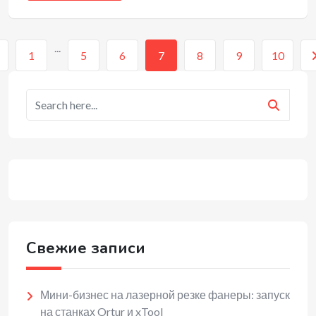
...
1
5
6
7
8
9
10
Свежие записи
Мини-бизнес на лазерной резке фанеры: запуск
на станках Ortur и xTool