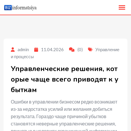
to
content
admin
11.04.2026
(0)
Управление
и процессы
Управленческие решения, кот
орые чаще всего приводят к у
быткам
Ошибки в управлении бизнесом редко возникают
из-за недостатка усилий или желания добиться
результата. Гораздо чаще причиной убытков
становятся неверные управленческие решения,
принятые в условиях ограниченной информации,